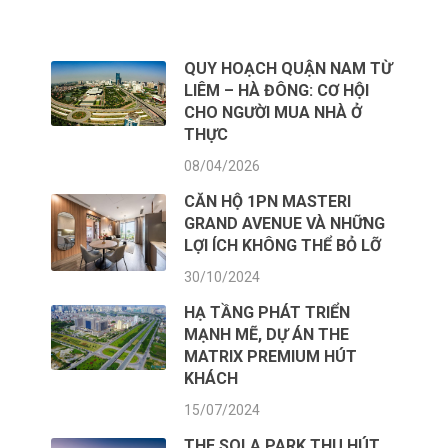
TIN TỨC MỚI NHẤT
QUY HOẠCH QUẬN NAM TỪ
LIÊM – HÀ ĐÔNG: CƠ HỘI
CHO NGƯỜI MUA NHÀ Ở
THỰC
08/04/2026
CĂN HỘ 1PN MASTERI
GRAND AVENUE VÀ NHỮNG
LỢI ÍCH KHÔNG THỂ BỎ LỠ
30/10/2024
HẠ TẦNG PHÁT TRIỂN
MẠNH MẼ, DỰ ÁN THE
MATRIX PREMIUM HÚT
KHÁCH
15/07/2024
THE SOLA PARK THU HÚT