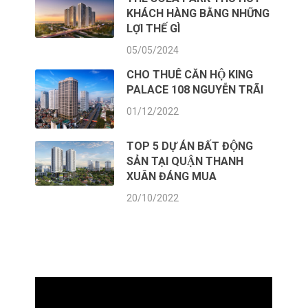
KHÁCH HÀNG BẰNG NHỮNG
LỢI THẾ GÌ
05/05/2024
CHO THUÊ CĂN HỘ KING
PALACE 108 NGUYỄN TRÃI
01/12/2022
TOP 5 DỰ ÁN BẤT ĐỘNG
SẢN TẠI QUẬN THANH
XUÂN ĐÁNG MUA
20/10/2022
CẢM NHẬN VẺ ĐẸP