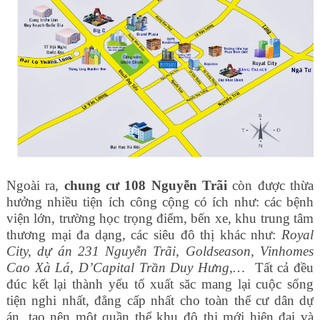
Ngoài ra,
chung cư 108 Nguyễn Trãi
còn được thừa
hưởng nhiều tiện ích công cộng có ích như: các bệnh
viện lớn, trường học trọng điểm, bến xe, khu trung tâm
thương mại đa dạng, các siêu đô thị khác như:
Royal
City, dự án 231 Nguyễn Trãi, Goldseason, Vinhomes
Cao Xà Lá, D’Capital Trần Duy Hưng,…
Tất cả đều
đúc kết lại thành yếu tố xuất săc mang lại cuộc sống
tiện nghi nhất, đẳng cấp nhất cho toàn thể cư dân dự
án, tạo nên một quần thể khu đô thị mới hiện đại và