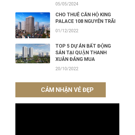
05/05/2024
CHO THUÊ CĂN HỘ KING
PALACE 108 NGUYỄN TRÃI
01/12/2022
TOP 5 DỰ ÁN BẤT ĐỘNG
SẢN TẠI QUẬN THANH
XUÂN ĐÁNG MUA
20/10/2022
CẢM NHẬN VẺ ĐẸP